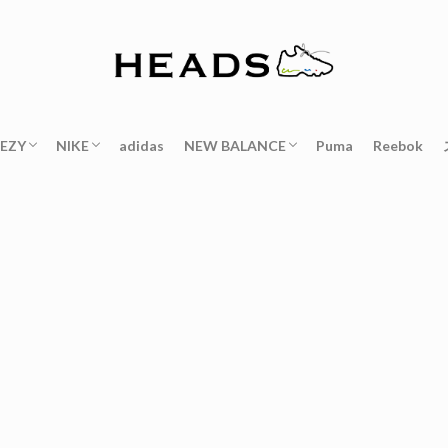
EEZY
NIKE
adidas
NEW BALANCE
Puma
Reebok
YEEZY BOOST 350 V2
eezy Boost 380
YEEZY 500
eezy Boost 700
YEEZY QUANTUM
YEEZY DSRT BOOT
エアフォース1
リアクト
エアモアアップテンポ
エアフォームポジットワン
エア フィア オブ ゴッド
エアプレスト
エアハラチ
ダンク
ブレーザー
ワッフルレーサー
レブロン
アダプト
990
M992