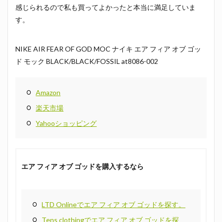
感じられるので私も買ってよかったと本当に満足していま
す。
NIKE AIR FEAR OF GOD MOC ナイキ エア フィア オブ ゴッ
ド モック BLACK/BLACK/FOSSIL at8086-002
Amazon
楽天市場
Yahooショッピング
エア フィア オブ ゴッドを購入するなら
LTD Onlineでエア フィア オブ ゴッドを探す。
Tens clothingでエア フィア オブ ゴッドを探