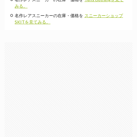
みる。
名作レアスニーカーの在庫・価格を
スニーカーショップ
SKITを見てみる。