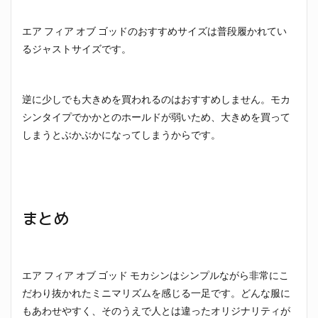
エア フィア オブ ゴッドのおすすめサイズは普段履かれてい
るジャストサイズです。
逆に少しでも大きめを買われるのはおすすめしません。モカ
シンタイプでかかとのホールドが弱いため、大きめを買って
しまうとぶかぶかになってしまうからです。
まとめ
エア フィア オブ ゴッド モカシンはシンプルながら非常にこ
だわり抜かれたミニマリズムを感じる一足です。どんな服に
もあわせやすく、そのうえで人とは違ったオリジナリティが