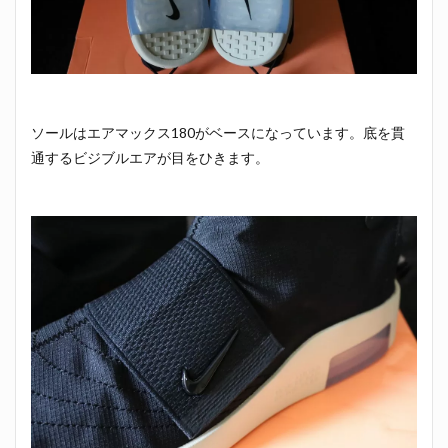
ソールはエアマックス180がベースになっています。底を貫
通するビジブルエアが目をひきます。