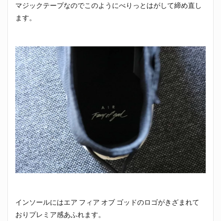
マジックテープなのでこのようにべりっとはがして締め直し
ます。
インソールにはエア フィア オブ ゴッドのロゴがきざまれて
おりプレミア感あふれます。