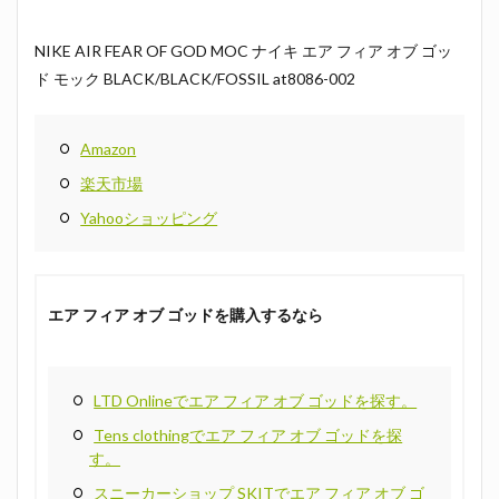
NIKE AIR FEAR OF GOD MOC ナイキ エア フィア オブ ゴッ
ド モック BLACK/BLACK/FOSSIL at8086-002
Amazon
楽天市場
Yahooショッピング
エア フィア オブ ゴッドを購入するなら
LTD Onlineでエア フィア オブ ゴッドを探す。
Tens clothingでエア フィア オブ ゴッドを探
す。
スニーカーショップ SKITでエア フィア オブ ゴ