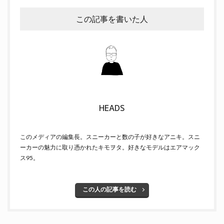
この記事を書いた人
HEADS
このメディアの編集長。スニーカーと数の子が好きなアニキ。スニ
ーカーの魅力に取り憑かれたキモヲタ。好きなモデルはエアマック
ス95。
この人の記事を読む