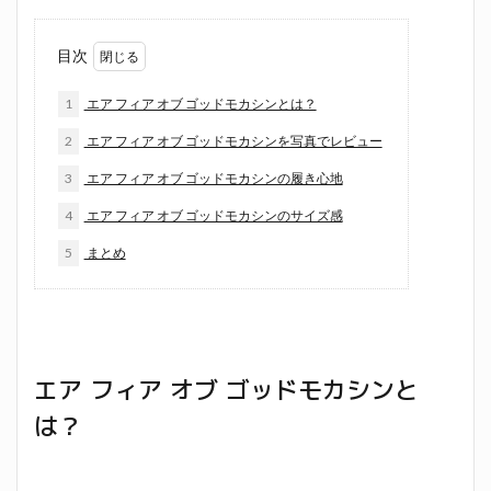
目次
1
エア フィア オブ ゴッドモカシンとは？
2
エア フィア オブ ゴッドモカシンを写真でレビュー
3
エア フィア オブ ゴッドモカシンの履き心地
4
エア フィア オブ ゴッドモカシンのサイズ感
5
まとめ
エア フィア オブ ゴッドモカシンと
は？