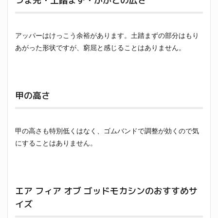
つま先・土踏まず・かかとの広さ
アッパーはけっこう余裕があります。土踏まずの部分はもり
あがった形状ですが、窮屈と感じることはありません。
甲の高さ
甲の高さも特別低くはなく、ゴムバンドで調整が効くので気
にすることはありません。
エア フィア オブ ゴッドモカシンのおすすめサ
イズ