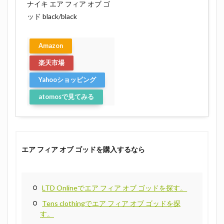
ナイキ エア フィア オブ ゴ
ッド black/black
Amazon
楽天市場
Yahooショッピング
atomosで見てみる
エア フィア オブ ゴッドを購入するなら
LTD Onlineでエア フィア オブ ゴッドを探す。
Tens clothingでエア フィア オブ ゴッドを探
す。