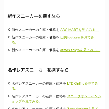
新作スニーカーを探すなら
新作スニーカーの在庫・価格を
ABC-MARTを見てみる。
新作スニーカーの在庫・価格を
山男footgearを見てみ
る。
新作スニーカーの在庫・価格を
atmos-tokyoを見てみる。
名作レアスニーカーを探すなら
名作レアスニーカーの在庫・価格を
LTD Onlineを見てみ
る。
名作レアスニーカーの在庫・価格を
スニークオンラインシ
ョップを見てみる。
名作レアスニーカーの在庫・価格を
Tens clothingを見て