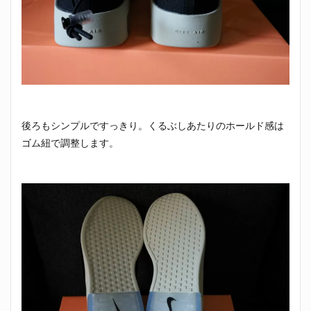
後ろもシンプルですっきり。くるぶしあたりのホールド感は
ゴム紐で調整します。