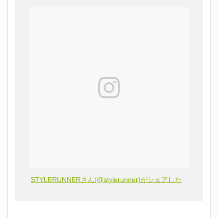
STYLERUNNERさん(@stylerunner)がシェアした投稿
–
20