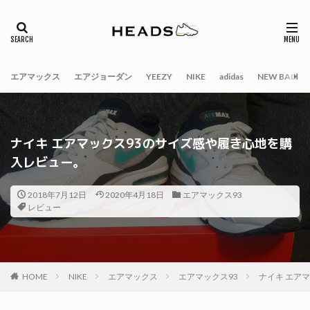
エアマックス
エアジョーダン
YEEZY
NIKE
adidas
NEW BALAN
ナイキ エアマックス93のサイズ感や履き心地を購
入レビュー。
2018年7月12日
2020年4月18日
エアマックス93
レビュー
HOME
NIKE
エアマックス
エアマックス93
ナイキ エア