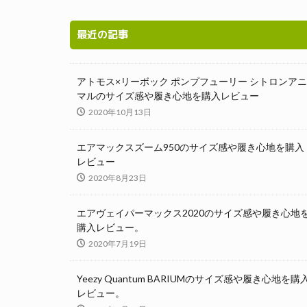
最近の記事
アトモス×リーボック ポンプフューリー シトロンアニ
マルのサイズ感や履き心地を購入レビュー
2020年10月13日
エアマックスズーム950のサイズ感や履き心地を購入
レビュー
2020年8月23日
エアヴェイパーマックス2020のサイズ感や履き心地
購入レビュー。
2020年7月19日
Yeezy Quantum BARIUMのサイズ感や履き心地を購
レビュー。