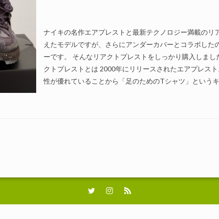
ナイキの名作エアプレストと最新テクノロジー満載のリア
えたモデルですが、さらにアンダーカバーとコラボしたの
ーです。 そんなリアクトプレストをしっかり購入しまし
クトプレストとは 2000年にリリースされたエアプレス
性が優れていることから「足のためのTシャツ」というキャッ