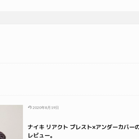
2020年8月19日
ナイキ リアクト プレスト×アンダーカバー
レビュー。