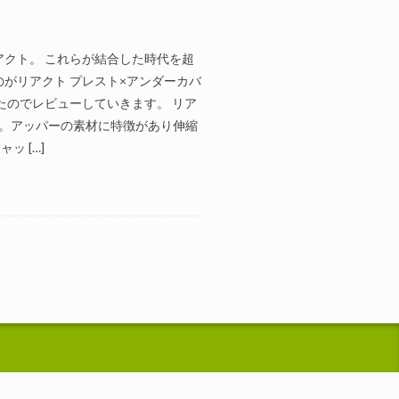
クト。 これらが結合した時代を超
がリアクト プレスト×アンダーカバ
たのでレビューしていきます。 リア
ト。アッパーの素材に特徴があり伸縮
 […]