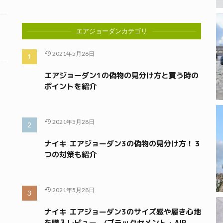
エアジョーダンカテゴリ
2021年5月26日
エアジョーダン1の偽物の見分け方と買う時の
ポイントを紹介
2021年5月28日
ナイキ エアジョーダン3の偽物の見分け方！３
つの対策も紹介
2021年5月28日
ナイキ エアジョーダン3のサイズ感や履き心地
を購入レビュー。(ブラックセメント・AIR