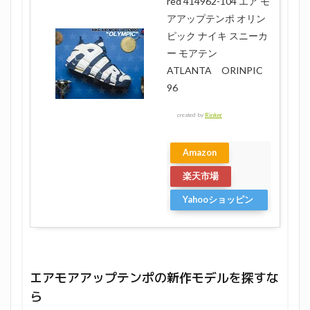
red 414962-104 エア モ
アアップテンポ オリン
ピック ナイキ スニーカ
ー モアテン
ATLANTA ORINPIC
96
created by
Rinker
Amazon
楽天市場
Yahooショッピン
グ
エアモアアップテンポの新作モデルを探すな
ら