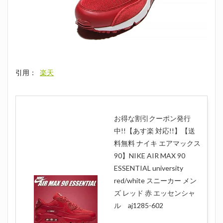
引用：
楽天
お得な割引クーポン発行
中!!【あす楽 対応!!】【送
料無料 ナイキ エアマックス
90】NIKE AIR MAX 90
ESSENTIAL university
red/white スニーカー メン
ズ レッド 赤 エッセンシャ
ル aj1285-602