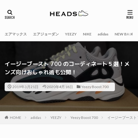
エアマックス
エアジョーダン
YEEZY
NIKE
adidas
NEW BALAN
イージーブースト 700 のコーディネート５選！メ
ンズ向けおしゃれ術も公開！
2019年3月21日
2020年4月18日
Yeezy Boost 700
HOME
adidas
YEEZY
Yeezy Boost 700
イージーブースト 