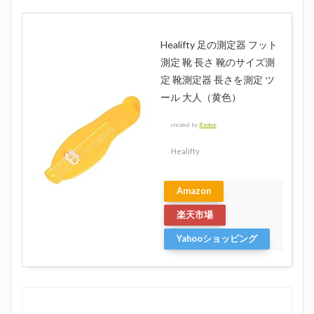
Healifty 足の測定器 フット
測定 靴 長さ 靴のサイズ測
定 靴測定器 長さを測定 ツ
ール 大人（黄色）
created by
Rinker
Healifty
Amazon
楽天市場
Yahooショッピング