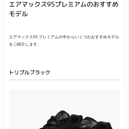
エアマックス95プレミアムのおすすめ
モデル
エアマックス95 プレミアムの中からいくつかおすすめモデル
をご紹介します。
トリプルブラック