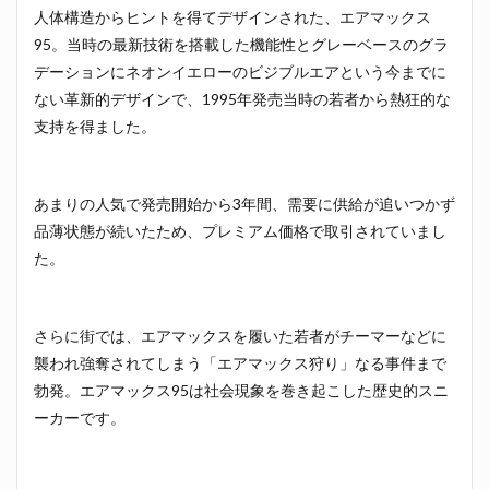
人体構造からヒントを得てデザインされた、エアマックス
95。当時の最新技術を搭載した機能性とグレーベースのグラ
デーションにネオンイエローのビジブルエアという今までに
ない革新的デザインで、1995年発売当時の若者から熱狂的な
支持を得ました。
あまりの人気で発売開始から3年間、需要に供給が追いつかず
品薄状態が続いたため、プレミアム価格で取引されていまし
た。
さらに街では、エアマックスを履いた若者がチーマーなどに
襲われ強奪されてしまう「エアマックス狩り」なる事件まで
勃発。エアマックス95は社会現象を巻き起こした歴史的スニ
ーカーです。