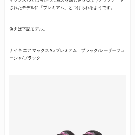
されたモデルに「プレミアム」とつけられるようです。
例えば下記モデル。
ナイキ エア マックス 95 プレミアム ブラック/レーザーフュ
ーシャ/ブラック