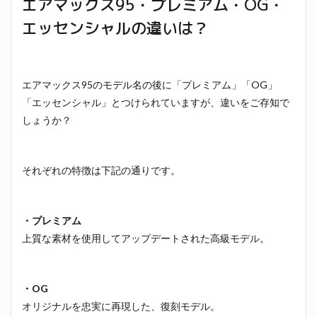
エアマックス95・プレミアム・OG・
エッセンシャルの違いは？
エアマックス95のモデル名の後に「プレミアム」「OG」
「エッセンシャル」とつけられていますが、違いをご存知で
しょうか？
それぞれの特徴は下記の通りです。
・プレミアム
上質な素材を使用してアップデートされた高級モデル。
・OG
オリジナルを忠実に再現した、復刻モデル。