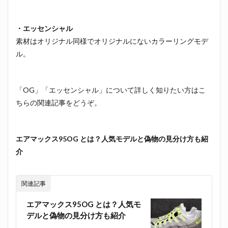
・エッセンシャル
素材はオリジナル同様でオリジナルにないカラーリングモデ
ル。
「OG」「エッセンシャル」について詳しく知りたい方はこ
ちらの関連記事をどうぞ。
エアマックス95OG とは？人気モデルと偽物の見分け方も紹
介
関連記事
エアマックス95OG とは？人気モ
デルと偽物の見分け方も紹介