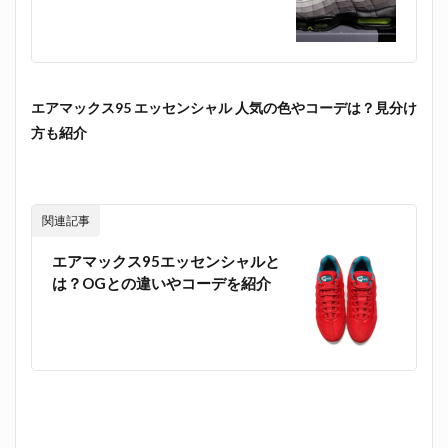
エアマックス95 エッセンシャル 人気の色やコーデは？見分け
方も紹介
関連記事
エアマックス95エッセンシャルと
は？OGとの違いやコーデを紹介