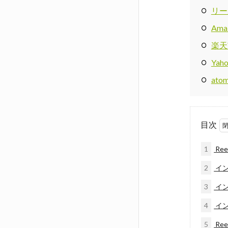
リー
Ama
楽天
Ya
at
目次
1
Re
2
イ
3
イン
4
イン
5
Re