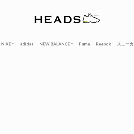
NIKE
adidas
NEW BALANCE
Puma
Reebok
スニーカ
OOST 350 V2
ost 380
00
ost 700
QUANTUM
DSRT BOOT
エアフォース1
リアクト
エアモアアップテンポ
エアフォームポジットワン
エア フィア オブ ゴッド
エアプレスト
エアハラチ
ダンク
ブレーザー
ワッフルレーサー
レブロン
アダプト
990
M992