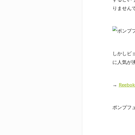
りません
しかしビ
に人気が沸
→
Reeb
ポンプフ