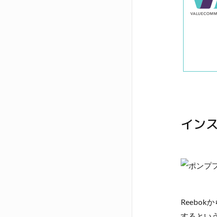
イン
Reebo
するとい