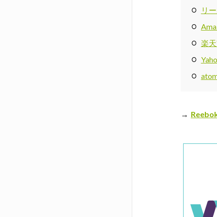
リー
Ama
楽天
Ya
at
→
Reeb