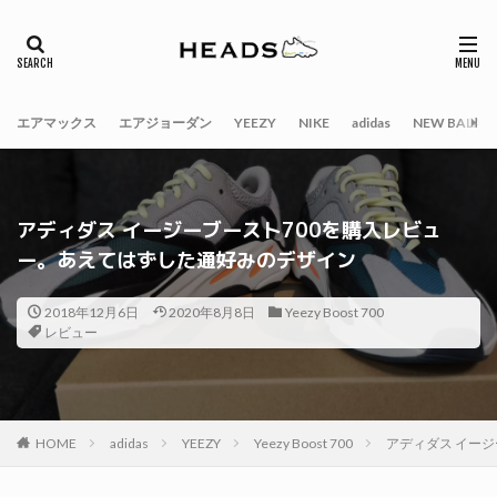
エアマックス
エアジョーダン
YEEZY
NIKE
adidas
NEW BALAN
アディダス イージーブースト700を購入レビュ
ー。あえてはずした通好みのデザイン
2018年12月6日
2020年8月8日
Yeezy Boost 700
レビュー
HOME
adidas
YEEZY
Yeezy Boost 700
アディダス イー